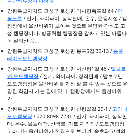
을관리휴양지 야영장
강원특별자치도 고성군 토성면 미시령폭포길 64 /
캠
핑느루
/ 전기, 와이파이, 장작판매, 온수, 운동시설 / 캠
핑장에서 울산바위가 보이는 것으로 유명한 강원도 고
성 캠핑장이다. 병풍처럼 캠핑장을 감싸고 있는 아름다
운 설악산 풍...
강원특별자치도 고성군 토성면 봉포5길 32-13 /
봉포
레이크오토캠핑장
강원특별자치도 고성군 토성면 서신평1길 46 /
말보로
맨 오토캠핑장
/ 전기, 와이파이, 장작판매 / 말보로맨
오토캠핑장은 울산바위를 가장 잘 볼 수 있는 곳으로 유
명한 화암사 가는 길에 있다. 캠핑장에서도 울산바위
가...
강원특별자치도 고성군 토성면 신평골길 29-1 /
고라니
오토캠핑장
/ 070-8098-7231 / 전기, 와이파이, 장작판
매, 온수, 물놀이장, 산책로, 마트.편의점 / 오토캠핑장
고라니는 울산바위가 전경으로 보이며, 속초와 고성의