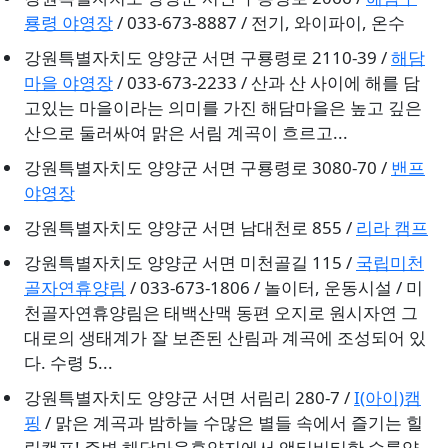
룡령 야영장
/ 033-673-8887 / 전기, 와이파이, 온수
강원특별자치도 양양군 서면 구룡령로 2110-39 /
해담
마을 야영장
/ 033-673-2233 / 산과 산 사이에 해를 담
고있는 마을이라는 의미를 가진 해담마을은 높고 깊은
산으로 둘러싸여 맑은 서림 계곡이 흐르고...
강원특별자치도 양양군 서면 구룡령로 3080-70 /
밴프
야영장
강원특별자치도 양양군 서면 남대천로 855 /
리라 캠프
강원특별자치도 양양군 서면 미천골길 115 /
국립미천
골자연휴양림
/ 033-673-1806 / 놀이터, 운동시설 / 미
천골자연휴양림은 태백산맥 동편 오지로 원시자연 그
대로의 생태계가 잘 보존된 산림과 계곡에 조성되어 있
다. 수령 5...
강원특별자치도 양양군 서면 서림리 280-7 /
I(아이)캠
핑
/ 맑은 계곡과 밤하늘 수많은 별들 속에서 즐기는 힐
링캠프! 주변 해담마을휴양지에서 액티비티한 수륙양