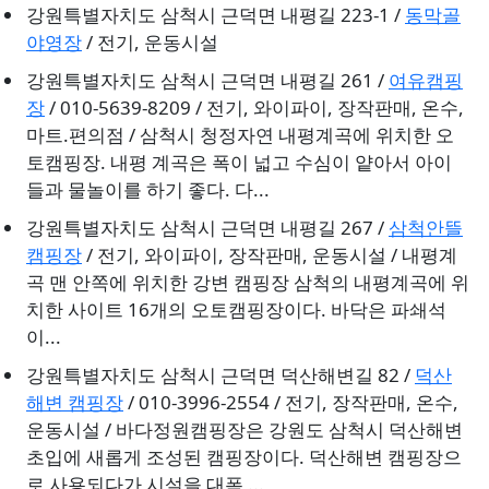
강원특별자치도 삼척시 근덕면 내평길 223-1 /
동막골
야영장
/ 전기, 운동시설
강원특별자치도 삼척시 근덕면 내평길 261 /
여유캠핑
장
/ 010-5639-8209 / 전기, 와이파이, 장작판매, 온수,
마트.편의점 / 삼척시 청정자연 내평계곡에 위치한 오
토캠핑장. 내평 계곡은 폭이 넓고 수심이 얕아서 아이
들과 물놀이를 하기 좋다. 다...
강원특별자치도 삼척시 근덕면 내평길 267 /
삼척안뜰
캠핑장
/ 전기, 와이파이, 장작판매, 운동시설 / 내평계
곡 맨 안쪽에 위치한 강변 캠핑장 삼척의 내평계곡에 위
치한 사이트 16개의 오토캠핑장이다. 바닥은 파쇄석
이...
강원특별자치도 삼척시 근덕면 덕산해변길 82 /
덕산
해변 캠핑장
/ 010-3996-2554 / 전기, 장작판매, 온수,
운동시설 / 바다정원캠핑장은 강원도 삼척시 덕산해변
초입에 새롭게 조성된 캠핑장이다. 덕산해변 캠핑장으
로 사용되다가 시설을 대폭 ...