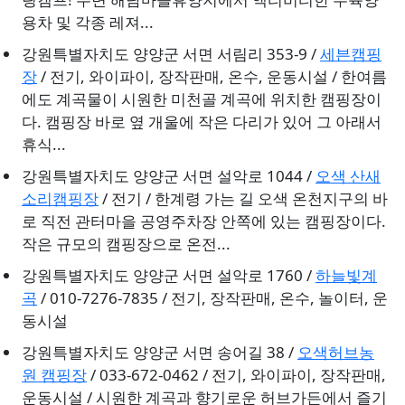
용차 및 각종 레져...
강원특별자치도 양양군 서면 서림리 353-9 /
세븐캠핑
장
/ 전기, 와이파이, 장작판매, 온수, 운동시설 / 한여름
에도 계곡물이 시원한 미천골 계곡에 위치한 캠핑장이
다. 캠핑장 바로 옆 개울에 작은 다리가 있어 그 아래서
휴식...
강원특별자치도 양양군 서면 설악로 1044 /
오색 산새
소리캠핑장
/ 전기 / 한계령 가는 길 오색 온천지구의 바
로 직전 관터마을 공영주차장 안쪽에 있는 캠핑장이다.
작은 규모의 캠핑장으로 온전...
강원특별자치도 양양군 서면 설악로 1760 /
하늘빛계
곡
/ 010-7276-7835 / 전기, 장작판매, 온수, 놀이터, 운
동시설
강원특별자치도 양양군 서면 송어길 38 /
오색허브농
원 캠핑장
/ 033-672-0462 / 전기, 와이파이, 장작판매,
운동시설 / 시원한 계곡과 향기로운 허브가든에서 즐기