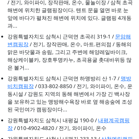
/ 전기, 와이파이, 장작판매, 온수, 물놀이장 / 삼척 초곡
해변에 위치한 글램핑장이다. 텐트 문을 열면 바로 눈
앞에 바다가 펼쳐진 해변에 위치에 있다. 글램핑 4개동
과...
강원특별자치도 삼척시 근덕면 초곡리 319-1 /
문암해
변캠핑장
/ 전기, 장작판매, 온수, 마트.편의점 / 동해의
맑은 바닷물과 송림, 그리고 주변에 해양레일바이크,
해상케이블카, 장호투명카누, 초곡용굴 촛대바위등 많
은 볼거...
강원특별자치도 삼척시 근덕면 하맹방리 산 1-7 /
맹방
비치캠핑장
/ 033-802-8850 / 전기, 와이파이, 온수, 운
동시설 / 강원도 지역의 동해 해변에서 가장 긴 백사장
을 보유하고 있는 맹방해수욕장 바로 옆 해송숲에 조성
된 국민여가 캠핑장이다...
강원특별자치도 삼척시 내평길 190-0 /
내평계곡캠핑
장
/ 010-4902-4820 / 전기, 와이파이, 온수
강원특별자치도 삼척시 내평길 233-13 /
삼척엘림캠핑