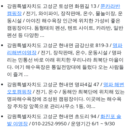
강원특별자치도 고성군 토성면 화원길 13 /
쭌카라반
캠핑장
/ 전기, 와이파이, 장작판매, 온수, 물놀이장, 운
동시설 / 아야진 해수욕장 인근에 위치한 가성비 좋은
캠핑장이다. 돔형태의 펜션, 텐트 사이트, 카라반, 일반
펜션 등 다양한 ...
강원특별자치도 고성군 현내면 금강산로 819-3 /
명파
리해변야영장
/ 전기, 장작판매, 온수, 운동시설 / 명파
리는 민통선 바로 아래 위치한 우리나라 최북단 마을이
다. 여기 해수욕장은 통일전망대에 들렀다 오는 사람들
이 즐겨 ...
강원특별자치도 고성군 현내면 명파4길 47 /
명파 해변
오토캠핑장
/ 전기, 온수 / 동해안 최북단에 위치해 있는
명파해수욕장에 조성된 캠핑장이다. 이곳에는 해수욕
장 주차장 앞쪽으로 관리사무소 1동, 야...
강원특별자치도 고성군 현내면 초도리 94 /
화진포 솔
밭 야영장
/ 010-2252-9950 / 운영기간 6/1 ~ 9/30