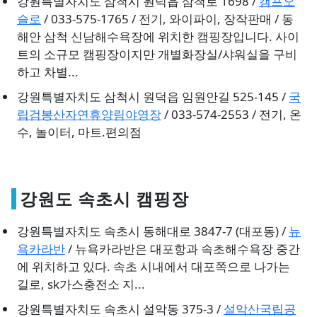
강원특별자치도 삼척시 원덕읍 삼척로 1698 /
캠프오
슬로
/ 033-575-1765 / 전기, 와이파이, 장작판매 / 동
해안 삼척 신남해수욕장에 위치한 캠핑장입니다. 사이
트의 소규모 캠핑장이지만 개별화장실/샤워실을 구비
하고 차별...
강원특별자치도 삼척시 원덕읍 임원안길 525-145 /
국
립검봉산자연휴양림야영장
/ 033-574-2553 / 전기, 온
수, 놀이터, 마트.편의점
강원도 속초시 캠핑장
강원특별자치도 속초시 동해대로 3847-7 (대포동) /
뉴
욕카라반
/ 뉴욕카라반은 대포항과 속초해수욕장 중간
에 위치하고 있다. 속초 시내에서 대포쪽으로 나가는
길로, sk가스충전소 지...
강원특별자치도 속초시 설악동 375-3 /
설악산국립공