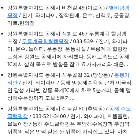
강원특별자치도 동해시 비천길 49 (이로동) /
별비담캠
핑장
/ 전기, 와이파이, 장작판매, 온수, 산책로, 운동장,
마트.편의점
강원특별자치도 동해시 삼화로 467 무릉계곡 힐링캠
프장 /
무릉계곡힐링캠핑장
/ 033-539- / 전기, 와이파
이, 온수, 놀이터, 운동장, 운동시설 / 무릉계곡 힐링캠
프장은 강원도 동해시에 자리했다. 동해고속도로 동해
IC에서 삼척 쪽으로 방향을 잡고 효가사거리와 쇄운...
강원특별자치도 동해시 석두골길 32 (망상동) /
봉봉카
라반
/ 전기, 와이파이 / 동해 망상해수욕장 근처 이국적
인 감성 카라반 강릉 옥계IC에서 차로 5분거리, 동해 망
상해수욕장까지 도보 5분거...
강원특별자치도 동해시 쉬눔길 80 (추암동) /
동해 주노
글램핑장
/ 033-521-3400 / 전기, 와이파이, 트렘폴린,
물놀이장 / 동해 주노글램핑은 추암해수욕장과 추암역
뒤쪽의 작은 언덕 같은 산 뒤쪽에 자리잡고 있다. 마치