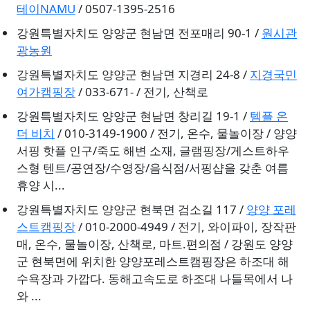
테이NAMU
/ 0507-1395-2516
강원특별자치도 양양군 현남면 전포매리 90-1 /
원시관
광농원
강원특별자치도 양양군 현남면 지경리 24-8 /
지경국민
여가캠핑장
/ 033-671- / 전기, 산책로
강원특별자치도 양양군 현남면 창리길 19-1 /
템플 온
더 비치
/ 010-3149-1900 / 전기, 온수, 물놀이장 / 양양
서핑 핫플 인구/죽도 해변 소재, 글램핑장/게스트하우
스형 텐트/공연장/수영장/음식점/서핑샵을 갖춘 여름
휴양 시...
강원특별자치도 양양군 현북면 검소길 117 /
양양 포레
스트캠핑장
/ 010-2000-4949 / 전기, 와이파이, 장작판
매, 온수, 물놀이장, 산책로, 마트.편의점 / 강원도 양양
군 현북면에 위치한 양양포레스트캠핑장은 하조대 해
수욕장과 가깝다. 동해고속도로 하조대 나들목에서 나
와 ...