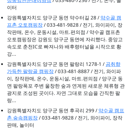
정중앙천문대야영장
/ 033-480-7256 / 전기, 온수, 놀
이터
강원특별자치도 양구군 동면 약수터길 28 /
약수골 캠
프촌 오토캠핑장
/ 033-481-9828 / 전기, 와이파이, 장
작판매, 온수, 운동시설, 마트.편의점 / 약수골 캠프촌
오토캠핑장은 강원도 양구군 동면에 자리했다. 중앙고
속도로 춘천IC로 빠져나와 배후령터널을 시작으로 황
강...
강원특별자치도 양구군 동면 팔랑리 1278-1 /
곰취향
가득한 팔랑골 캠핑장
/ 033-481-8887 / 전기, 와이파
이, 장작판매, 온수, 운동시설, 마트.편의점 / 양구군 동
면 팔랑폭포 주변 울창한 숲과 연계된 새로운 체류형 관
광지로 조성된 곳이다. 자연 그대로 모습을 간직한 팔
랑...
강원특별자치도 양구군 동면 후곡리 299 /
약수골 캠프
촌 숲속캠핑장
/ 033-481-9828 / 전기, 와이파이, 장작
판매, 놀이터