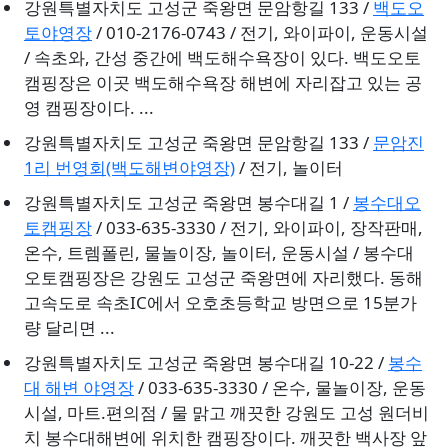
강원특별자치도 고성군 죽왕면 문암항길 133 /
백도오
토야영장
/ 010-2176-0743 / 전기, 와이파이, 운동시설
/ 속초와, 간성 중간에 백도해수욕장이 있다. 백도오토
캠핑장은 이곳 백도해수욕장 해변에 자리잡고 있는 공
영 캠핑장이다. ...
강원특별자치도 고성군 죽왕면 문암항길 133 /
문암진
1리 번영회(백도해변야영장)
/ 전기, 놀이터
강원특별자치도 고성군 죽왕면 봉수대길 1 /
봉수대오
토캠핑장
/ 033-635-3330 / 전기, 와이파이, 장작판매,
온수, 트렘폴린, 물놀이장, 놀이터, 운동시설 / 봉수대
오토캠핑장은 강원도 고성군 죽왕면에 자리했다. 동해
고속도로 속초IC에서 오호초등학교 방면으로 15분가
량 달리면 ...
강원특별자치도 고성군 죽왕면 봉수대길 10-22 /
봉수
대 해변 야영장
/ 033-635-3330 / 온수, 물놀이장, 운동
시설, 마트.편의점 / 물 맑고 깨끗한 강원도 고성 원더비
치 봉수대해변에 위치한 캠핑장이다. 깨끗한 백사장 앞