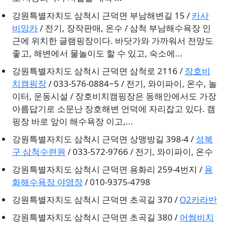
강원특별자치도 삼척시 근덕면 부남해변길 15 /
카사
비앙카
/ 전기, 장작판매, 온수 / 삼척 부남해수욕장 인
근에 위치한 글램핑장이다. 바닷가와 가까워서 전망도
좋고, 해변에서 물놀이도 할 수 있고, 숙소에...
강원특별자치도 삼척시 근덕면 삼척로 2116 /
장호비
치캠핑장
/ 033-576-0884~5 / 전기, 와이파이, 온수, 놀
이터, 운동시설 / 장호비치캠핑장은 동해안에서도 가장
아름답기로 소문난 장호해변 언덕에 자리잡고 있다. 캠
핑장 바로 앞이 해수욕장 이고,...
강원특별자치도 삼척시 근덕면 상맹방길 398-4 /
성북
구 삼척수련원
/ 033-572-9766 / 전기, 와이파이, 온수
강원특별자치도 삼척시 근덕면 용화리 259-4번지 /
용
화해수욕장 야영장
/ 010-9375-4798
강원특별자치도 삼척시 근덕면 초곡길 370 /
O2카라반
강원특별자치도 삼척시 근덕면 초곡길 380 /
어썸비치