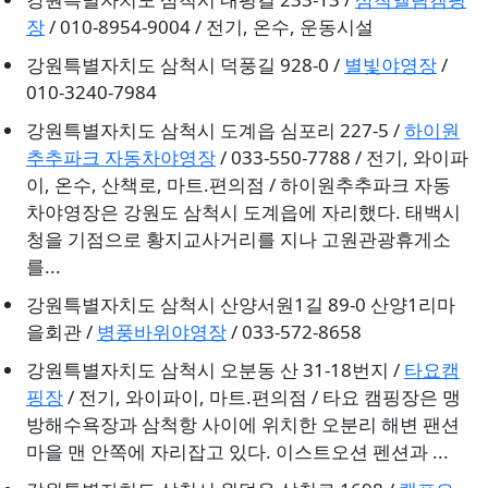
장
/ 010-8954-9004 / 전기, 온수, 운동시설
강원특별자치도 삼척시 덕풍길 928-0 /
별빛야영장
/
010-3240-7984
강원특별자치도 삼척시 도계읍 심포리 227-5 /
하이원
추추파크 자동차야영장
/ 033-550-7788 / 전기, 와이파
이, 온수, 산책로, 마트.편의점 / 하이원추추파크 자동
차야영장은 강원도 삼척시 도계읍에 자리했다. 태백시
청을 기점으로 황지교사거리를 지나 고원관광휴게소
를...
강원특별자치도 삼척시 산양서원1길 89-0 산양1리마
을회관 /
병풍바위야영장
/ 033-572-8658
강원특별자치도 삼척시 오분동 산 31-18번지 /
타요캠
핑장
/ 전기, 와이파이, 마트.편의점 / 타요 캠핑장은 맹
방해수욕장과 삼척항 사이에 위치한 오분리 해변 팬션
마을 맨 안쪽에 자리잡고 있다. 이스트오션 펜션과 ...