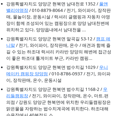
강원특별자치도 양양군 현북면 남대천로 1352 /
풀앤
밸리야영장
/ 010-8879-8064 / 전기, 와이파이, 장작판
매, 물놀이장, 운동시설 / 럭셔리 글램핑과 자동차 야영
장이 함께 조성되어 있는 캠핑장으로 양양 남대천변에
위치하고 있다. 양양읍내에서 남대천을 ...
강원특별자치도 양양군 현북면 말곡길 53-12 /
캠프 애
니말
/ 전기, 와이파이, 장작판매, 온수 / 애견과 함께 즐
길 수 있는 하조대 럭셔리 카라반 양양의 해변에 접근성
이 좋은 하조대 톨게이트 부근, 카라반 캠핑...
강원특별자치도 양양군 현북면 법수치길 1029 /
우니
메이카 캠핑장 양양점
/ 010-8786-0937 / 전기, 와이파
이, 장작판매, 온수, 운동시설
강원특별자치도 양양군 현북면 법수치길 1168-2 /
우
리들캠핑장
/ 전기, 와이파이, 장작판매, 온수, 마트.편
의점 / 강원도 양양군 현북면에 위치한 우리들캠핑장은
맑은물을 자랑하는 법수치계곡에 위치한다. 하조대해
수욕장에서 40분정도 소...