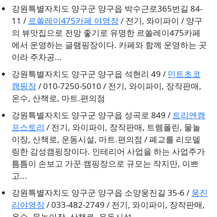
강원특별자치도 양구군 양구읍 박수근로365번길 84-
11 /
르쏠레이475카페 야영장
/ 전기, 와이파이 / 양구
의 뷰맛집으로 전망 좋기로 유명한 르쏠레이475카페
에서 운영하는 글램핑장이다. 카페와 함께 운영하는 곳
이라 주차공...
강원특별자치도 양구군 양구읍 석현리 49 /
민트초코
캠핑장
/ 010-7250-5010 / 전기, 와이파이, 장작판매,
온수, 산책로, 마트.편의점
강원특별자치도 양구군 양구읍 성곡로 849 /
트리앤캠
프스토리
/ 전기, 와이파이, 장작판매, 트렘폴린, 물놀
이장, 산책로, 운동시설, 마트.편의점 / 폐교를 리모델
링한 감성캠핑장이다. 인테리어 사업을 하는 사업주가
틈틈이 손보고 가꾼 캠핑장으로 규모는 작지만, 이쁘
고...
강원특별자치도 양구군 양구읍 소양웅진길 35-6 /
웅진
리야영장
/ 033-482-2749 / 전기, 와이파이, 장작판매,
온수, 물놀이장, 산책로, 운동시설