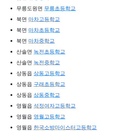
무릉도원면
무릉초등학교
북면
마차고등학교
북면
마차초등학교
북면
마차중학교
산솔면
녹전초등학교
산솔면
녹전중학교
상동읍
상동고등학교
상동읍
구래초등학교
상동읍
상동중학교
영월읍
석정여자고등학교
영월읍
영월고등학교
영월읍
한국소방마이스터고등학교