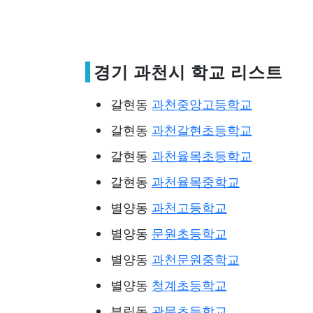
경기 과천시 학교 리스트
갈현동
과천중앙고등학교
갈현동
과천갈현초등학교
갈현동
과천율목초등학교
갈현동
과천율목중학교
별양동
과천고등학교
별양동
문원초등학교
별양동
과천문원중학교
별양동
청계초등학교
부림동
관문초등학교