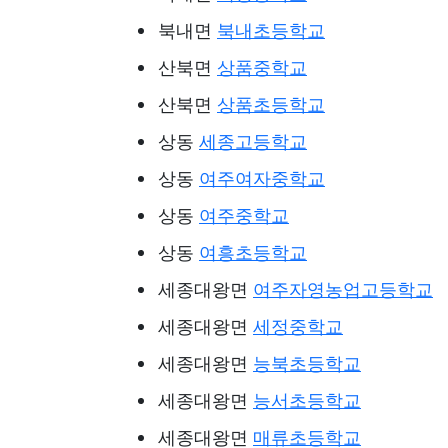
북내면
북내초등학교
산북면
상품중학교
산북면
상품초등학교
상동
세종고등학교
상동
여주여자중학교
상동
여주중학교
상동
여흥초등학교
세종대왕면
여주자영농업고등학교
세종대왕면
세정중학교
세종대왕면
능북초등학교
세종대왕면
능서초등학교
세종대왕면
매류초등학교