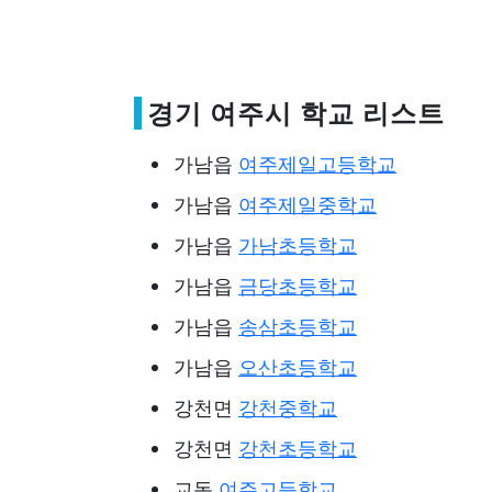
경기 여주시 학교 리스트
가남읍
여주제일고등학교
가남읍
여주제일중학교
가남읍
가남초등학교
가남읍
금당초등학교
가남읍
송삼초등학교
가남읍
오산초등학교
강천면
강천중학교
강천면
강천초등학교
교동
여주고등학교