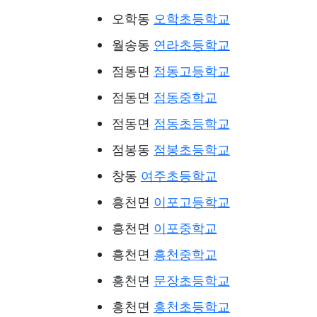
오학동
오학초등학교
월송동
연라초등학교
점동면
점동고등학교
점동면
점동중학교
점동면
점동초등학교
점봉동
점봉초등학교
창동
여주초등학교
흥천면
이포고등학교
흥천면
이포중학교
흥천면
흥천중학교
흥천면
문장초등학교
흥천면
흥천초등학교