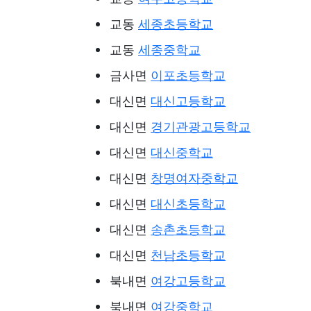
교동
세종초등학교
교동
세종중학교
금사면
이포초등학교
대신면
대신고등학교
대신면
경기관광고등학교
대신면
대신중학교
대신면
창명여자중학교
대신면
대신초등학교
대신면
송촌초등학교
대신면
천남초등학교
북내면
여강고등학교
북내면
여강중학교