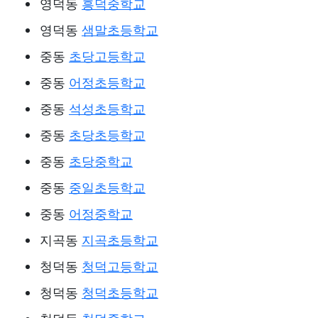
영덕동
흥덕중학교
영덕동
샘말초등학교
중동
초당고등학교
중동
어정초등학교
중동
석성초등학교
중동
초당초등학교
중동
초당중학교
중동
중일초등학교
중동
어정중학교
지곡동
지곡초등학교
청덕동
청덕고등학교
청덕동
청덕초등학교