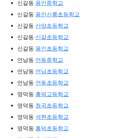
신갈동
용인중학교
신갈동
용인신릉초등학교
신갈동
산양초등학교
신갈동
신갈초등학교
신갈동
용인초등학교
언남동
언동중학교
언남동
언남초등학교
언남동
언동초등학교
영덕동
흥덕고등학교
영덕동
청곡초등학교
영덕동
석현초등학교
영덕동
흥덕초등학교