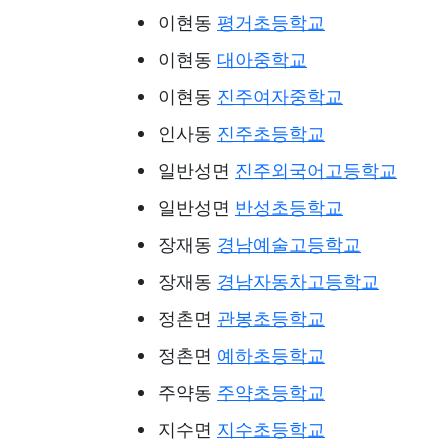
이현동
평거초등학교
이현동
대아중학교
이현동
진주여자중학교
인사동
진주초등학교
일반성면
진주외국어고등학교
일반성면
반성초등학교
장재동
경남예술고등학교
장재동
경남자동차고등학교
정촌면
관봉초등학교
정촌면
예하초등학교
주약동
주약초등학교
지수면
지수초등학교