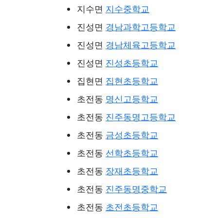
지수면
지수중학교
진성면
경남과학고등학교
진성면
경남체육고등학교
진성면
진성초등학교
집현면
집현초등학교
초전동
명신고등학교
초전동
진주동명고등학교
초전동
금성초등학교
초전동
선학초등학교
초전동
장재초등학교
초전동
진주동명중학교
초전동
초전초등학교