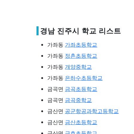
경남 진주시 학교 리스트
가좌동
가좌초등학교
가좌동
정촌초등학교
가좌동
개양중학교
가좌동
은하수초등학교
금곡면
금곡초등학교
금곡면
금곡중학교
금산면
공군항공과학고등학교
금산면
금산초등학교
금산면
금호초등학교