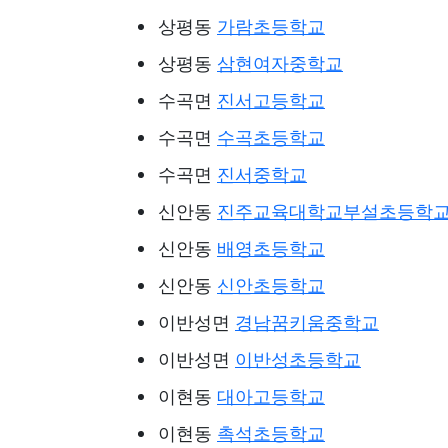
상평동
가람초등학교
상평동
삼현여자중학교
수곡면
진서고등학교
수곡면
수곡초등학교
수곡면
진서중학교
신안동
진주교육대학교부설초등학
신안동
배영초등학교
신안동
신안초등학교
이반성면
경남꿈키움중학교
이반성면
이반성초등학교
이현동
대아고등학교
이현동
촉석초등학교