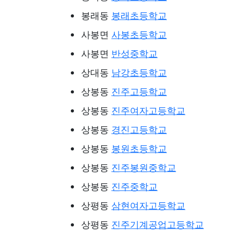
봉래동
봉래초등학교
사봉면
사봉초등학교
사봉면
반성중학교
상대동
남강초등학교
상봉동
진주고등학교
상봉동
진주여자고등학교
상봉동
경진고등학교
상봉동
봉원초등학교
상봉동
진주봉원중학교
상봉동
진주중학교
상평동
삼현여자고등학교
상평동
진주기계공업고등학교