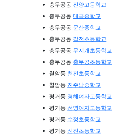
충무공동
진양고등학교
충무공동
대곡중학교
충무공동
문산중학교
충무공동
갈전초등학교
충무공동
무지개초등학교
충무공동
충무공초등학교
칠암동
천전초등학교
칠암동
진주남중학교
평거동
경해여자고등학교
평거동
선명여자고등학교
평거동
수정초등학교
평거동
신진초등학교