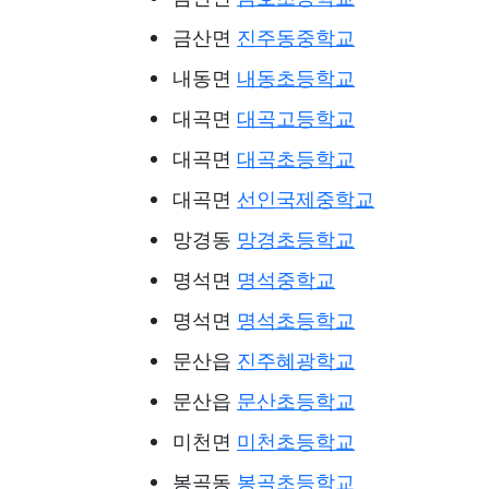
금산면
진주동중학교
내동면
내동초등학교
대곡면
대곡고등학교
대곡면
대곡초등학교
대곡면
선인국제중학교
망경동
망경초등학교
명석면
명석중학교
명석면
명석초등학교
문산읍
진주혜광학교
문산읍
문산초등학교
미천면
미천초등학교
봉곡동
봉곡초등학교