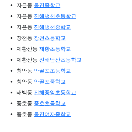
자은동
동진중학교
자은동
진해냉천초등학교
자은동
진해냉천중학교
장천동
장천초등학교
제황산동
제황초등학교
제황산동
진해남산초등학교
청안동
안골포초등학교
청안동
안골포중학교
태백동
진해중앙초등학교
풍호동
풍호초등학교
풍호동
동진여자중학교