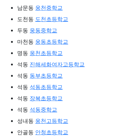
남문동
웅천중학교
도천동
도천초등학교
두동
웅동중학교
마천동
웅동초등학교
명동
웅천초등학교
석동
진해세화여자고등학교
석동
동부초등학교
석동
석동초등학교
석동
장복초등학교
석동
석동중학교
성내동
웅천고등학교
안골동
안청초등학교