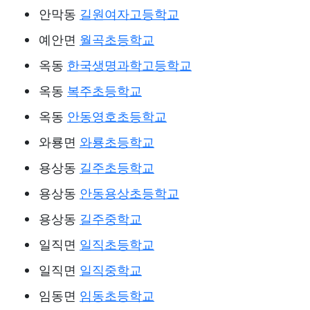
안막동
길원여자고등학교
예안면
월곡초등학교
옥동
한국생명과학고등학교
옥동
복주초등학교
옥동
안동영호초등학교
와룡면
와룡초등학교
용상동
길주초등학교
용상동
안동용상초등학교
용상동
길주중학교
일직면
일직초등학교
일직면
일직중학교
임동면
임동초등학교