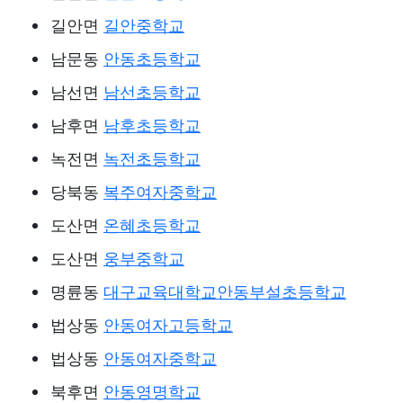
길안면
길안중학교
남문동
안동초등학교
남선면
남선초등학교
남후면
남후초등학교
녹전면
녹전초등학교
당북동
복주여자중학교
도산면
온혜초등학교
도산면
웅부중학교
명륜동
대구교육대학교안동부설초등학교
법상동
안동여자고등학교
법상동
안동여자중학교
북후면
안동영명학교