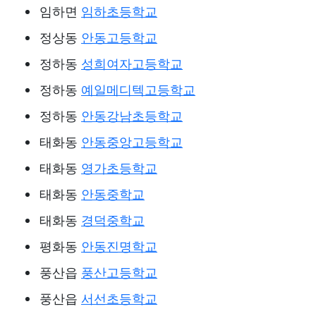
임하면
임하초등학교
정상동
안동고등학교
정하동
성희여자고등학교
정하동
예일메디텍고등학교
정하동
안동강남초등학교
태화동
안동중앙고등학교
태화동
영가초등학교
태화동
안동중학교
태화동
경덕중학교
평화동
안동진명학교
풍산읍
풍산고등학교
풍산읍
서선초등학교