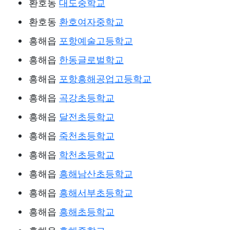
환호동
대도중학교
환호동
환호여자중학교
흥해읍
포항예술고등학교
흥해읍
한동글로벌학교
흥해읍
포항흥해공업고등학교
흥해읍
곡강초등학교
흥해읍
달전초등학교
흥해읍
죽천초등학교
흥해읍
학천초등학교
흥해읍
흥해남산초등학교
흥해읍
흥해서부초등학교
흥해읍
흥해초등학교