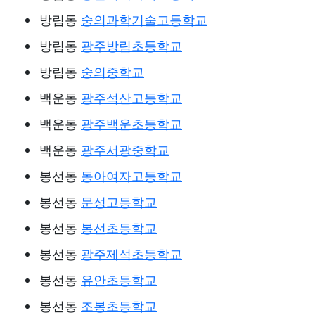
방림동
숭의과학기술고등학교
방림동
광주방림초등학교
방림동
숭의중학교
백운동
광주석산고등학교
백운동
광주백운초등학교
백운동
광주서광중학교
봉선동
동아여자고등학교
봉선동
문성고등학교
봉선동
봉선초등학교
봉선동
광주제석초등학교
봉선동
유안초등학교
봉선동
조봉초등학교