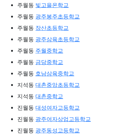
주월동
빛고을온학교
주월동
광주봉주초등학교
주월동
장산초등학교
주월동
광주삼육초등학교
주월동
주월중학교
주월동
금당중학교
주월동
호남삼육중학교
지석동
대촌중앙초등학교
지석동
대촌중학교
진월동
대성여자고등학교
진월동
광주여자상업고등학교
진월동
광주동성고등학교