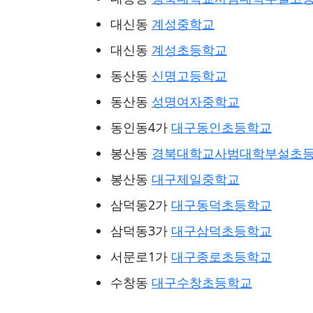
대신동
계성중학교
대신동
계성초등학교
동산동
신명고등학교
동산동
성명여자중학교
동인동4가
대구동인초등학교
봉산동
경북대학교사범대학부설초
봉산동
대구제일중학교
삼덕동2가
대구동덕초등학교
삼덕동3가
대구삼덕초등학교
서문로1가
대구종로초등학교
수창동
대구수창초등학교