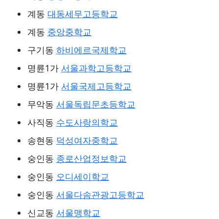
계동
대동세무고등학교
계동
중앙중학교
구기동
하비에르국제학교
명륜1가
서울과학고등학교
명륜1가
서울국제고등학교
무악동
서울독립문초등학교
사직동
수도사랑의학교
송현동
덕성여자중학교
숭인동
종로산업정보학교
숭인동
오디세이학교
숭인동
서울다솜관광고등학교
신교동
서울맹학교