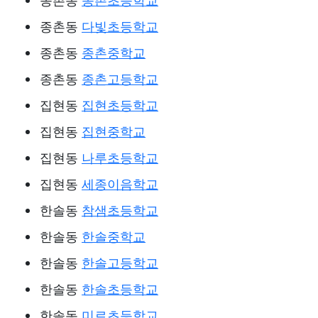
종촌동
종촌초등학교
종촌동
다빛초등학교
종촌동
종촌중학교
종촌동
종촌고등학교
집현동
집현초등학교
집현동
집현중학교
집현동
나루초등학교
집현동
세종이음학교
한솔동
참샘초등학교
한솔동
한솔중학교
한솔동
한솔고등학교
한솔동
한솔초등학교
한솔동
미르초등학교