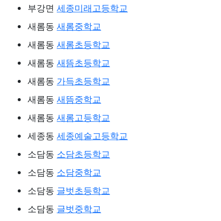
부강면
세종미래고등학교
새롬동
새롬중학교
새롬동
새롬초등학교
새롬동
새뜸초등학교
새롬동
가득초등학교
새롬동
새뜸중학교
새롬동
새롬고등학교
세종동
세종예술고등학교
소담동
소담초등학교
소담동
소담중학교
소담동
글벗초등학교
소담동
글벗중학교