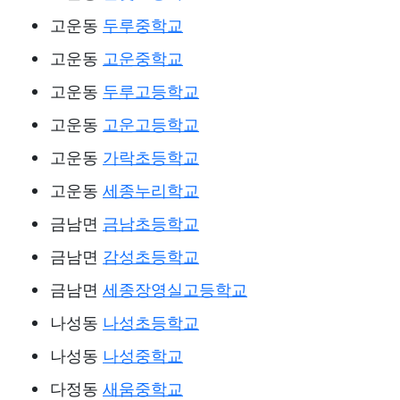
고운동
두루중학교
고운동
고운중학교
고운동
두루고등학교
고운동
고운고등학교
고운동
가락초등학교
고운동
세종누리학교
금남면
금남초등학교
금남면
감성초등학교
금남면
세종장영실고등학교
나성동
나성초등학교
나성동
나성중학교
다정동
새움중학교