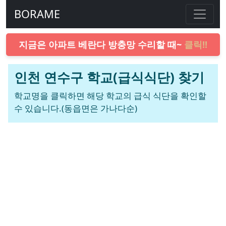
BORAME
지금은 아파트 베란다 방충망 수리할 때~
클릭!!
인천 연수구 학교(급식식단) 찾기
학교명을 클릭하면 해당 학교의 급식 식단을 확인할
수 있습니다.(동읍면은 가나다순)