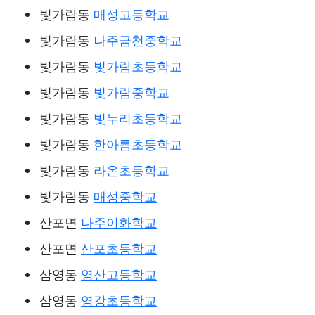
빛가람동
매성고등학교
빛가람동
나주금천중학교
빛가람동
빛가람초등학교
빛가람동
빛가람중학교
빛가람동
빛누리초등학교
빛가람동
한아름초등학교
빛가람동
라온초등학교
빛가람동
매성중학교
산포면
나주이화학교
산포면
산포초등학교
삼영동
영산고등학교
삼영동
영강초등학교