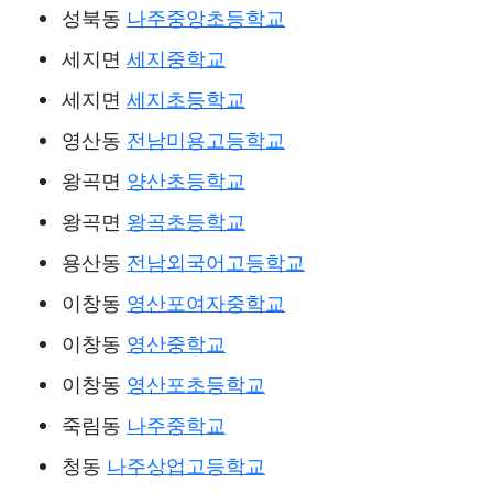
성북동
나주중앙초등학교
세지면
세지중학교
세지면
세지초등학교
영산동
전남미용고등학교
왕곡면
양산초등학교
왕곡면
왕곡초등학교
용산동
전남외국어고등학교
이창동
영산포여자중학교
이창동
영산중학교
이창동
영산포초등학교
죽림동
나주중학교
청동
나주상업고등학교