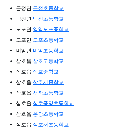
금정면
금정초등학교
덕진면
덕진초등학교
도포면
영암도포중학교
도포면
도포초등학교
미암면
미암초등학교
삼호읍
삼호고등학교
삼호읍
삼호중학교
삼호읍
삼호서중학교
삼호읍
서창초등학교
삼호읍
삼호중앙초등학교
삼호읍
용당초등학교
삼호읍
삼호서초등학교