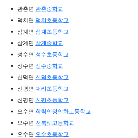
관촌면
관촌중학교
덕치면
덕치초등학교
삼계면
삼계초등학교
삼계면
삼계중학교
성수면
성수초등학교
성수면
성수중학교
신덕면
신덕초등학교
신평면
대리초등학교
신평면
신평초등학교
오수면
학력인정인화고등학교
오수면
전북펫고등학교
오수면
오수초등학교